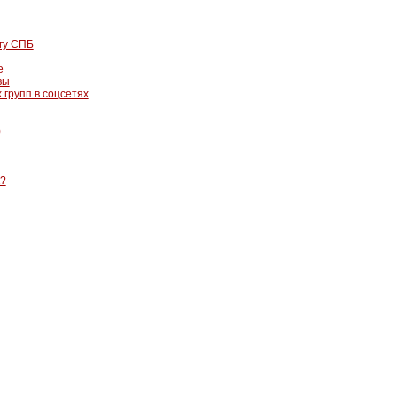
гу СПБ
е
вы
 групп в соцсетях
)
к?