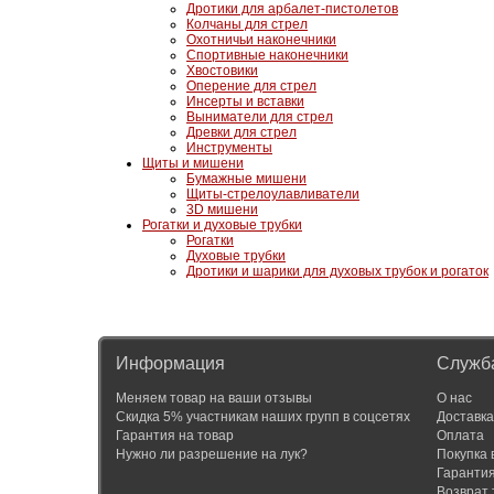
Дротики для арбалет-пистолетов
Колчаны для стрел
Охотничьи наконечники
Спортивные наконечники
Хвостовики
Оперение для стрел
Инсерты и вставки
Выниматели для стрел
Древки для стрел
Инструменты
Щиты и мишени
Бумажные мишени
Щиты-стрелоулавливатели
3D мишени
Рогатки и духовые трубки
Рогатки
Духовые трубки
Дротики и шарики для духовых трубок и рогаток
Информация
Служб
Меняем товар на ваши отзывы
О нас
Скидка 5% участникам наших групп в соцсетях
Доставка
Гарантия на товар
Оплата
Нужно ли разрешение на лук?
Покупка 
Гаранти
Возврат 