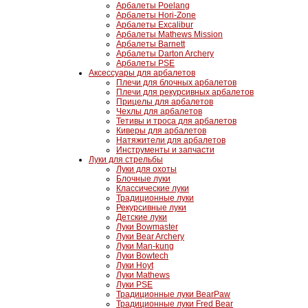
Арбалеты Poelang
Арбалеты Hori-Zone
Арбалеты Excalibur
Арбалеты Mathews Mission
Арбалеты Barnett
Арбалеты Darton Archery
Арбалеты PSE
Аксессуары для арбалетов
Плечи для блочных арбалетов
Плечи для рекурсивных арбалетов
Прицелы для арбалетов
Чехлы для арбалетов
Тетивы и троса для арбалетов
Киверы для арбалетов
Натяжители для арбалетов
Инструменты и запчасти
Луки для стрельбы
Луки для охоты
Блочные луки
Классические луки
Традиционные луки
Рекурсивные луки
Детские луки
Луки Bowmaster
Луки Bear Archery
Луки Man-kung
Луки Bowtech
Луки Hoyt
Луки Mathews
Луки PSE
Традиционные луки BearPaw
Традиционные луки Fred Bear