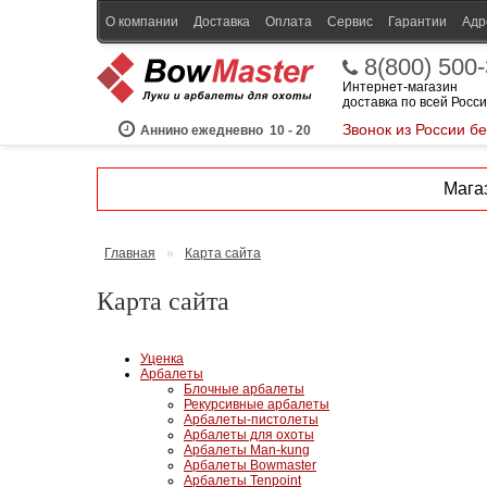
О компании
Доставка
Оплата
Сервис
Гарантии
Адр
8(800) 500
Интернет-магазин
доставка по всей Росс
Звонок из России б
Аннино ежедневно
10 - 20
Магаз
Главная
»
Карта сайта
Карта сайта
Уценка
Арбалеты
Блочные арбалеты
Рекурсивные арбалеты
Арбалеты-пистолеты
Арбалеты для охоты
Арбалеты Man-kung
Арбалеты Bowmaster
Арбалеты Tenpoint