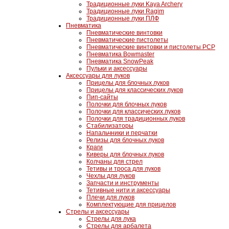
Традиционные луки Kaya Archery
Традиционные луки Ragim
Традиционные луки ПЛФ
Пневматика
Пневматические винтовки
Пневматические пистолеты
Пневматические винтовки и пистолеты PCP
Пневматика Bowmaster
Пневматика SnowPeak
Пульки и аксессуары
Аксессуары для луков
Прицелы для блочных луков
Прицелы для классических луков
Пип-сайты
Полочки для блочных луков
Полочки для классических луков
Полочки для традиционных луков
Стабилизаторы
Напальчники и перчатки
Релизы для блочных луков
Краги
Киверы для блочных луков
Колчаны для стрел
Тетивы и троса для луков
Чехлы для луков
Запчасти и инструменты
Тетивные нити и аксессуары
Плечи для луков
Комплектующие для прицелов
Стрелы и аксессуары
Стрелы для лука
Стрелы для арбалета