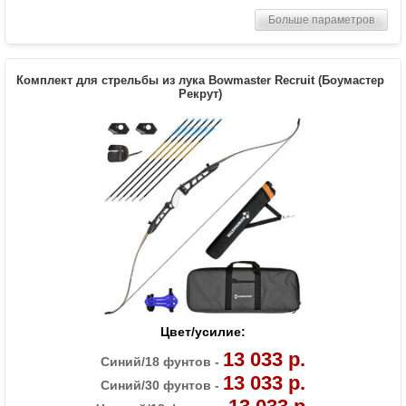
Комплектация
Рукоять, плечи, тетива, полочка, 6 стрел
Больше параметров
Bowmaster, крага, напалечник, чехол-
сумка, колчан для стрел (текущий цвет
аксессуаров уточните у менеджера)
Комплект для стрельбы из лука Bowmaster Recruit (Боумастер
Масса (кг)
1.3
Рекрут)
Материалы изделия
Рукоятка - алюминий, плечи - дерево с
ламинатом
Назначение
Развлечение, спорт
Особенности
Длина рукояти 23 дюйма
Цвет/усилие:
13 033 р.
Синий/18 фунтов -
13 033 р.
Синий/30 фунтов -