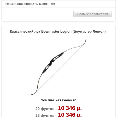
Начальная скорость, м/сек
99
Рекомендуется для
Опытных
Больше параметров
Сброс усилия (%)
75
Длина растяжки
26.5-30.5
Высота базы (дюймы)
7.5
Классический лук Bowmaster Legion (Боумастер Легион)
Расстояние между осями
38 дюймов
Масса (кг)
2.16
Материалы изделия
Рукоять - алюминий 6061-Т6, блоки -
алюминий 7075-Т6, тетива - нить BCY-X
Назначение
Спорт, развлечение
Усилие натяжения:
10 346 р.
20 фунтов -
10 346 р.
28 фунтов -