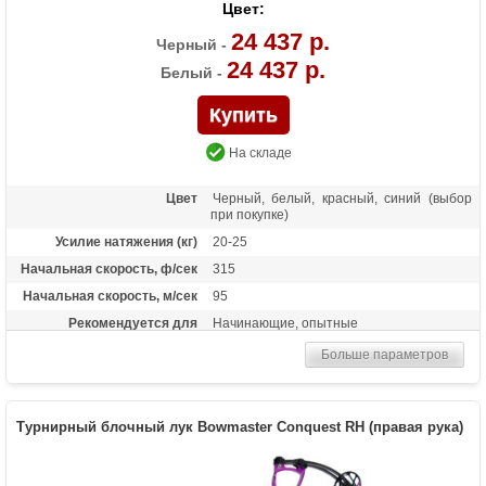
Цвет:
24 437 р.
Черный -
24 437 р.
Белый -
На складе
Цвет
Черный, белый, красный, синий (выбор
при покупке)
Усилие натяжения (кг)
20-25
Начальная скорость, ф/сек
315
Начальная скорость, м/сек
95
Рекомендуется для
Начинающие, опытные
Сброс усилия (%)
75
Больше параметров
Длина растяжки
25-30.5
Высота базы (дюймы)
7.1
Турнирный блочный лук Bowmaster Conquest RH (правая рука)
Расстояние между осями
40 дюймов
Масса (кг)
2.13