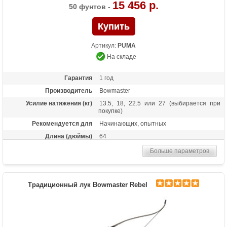
15 456 р.
50 фунтов -
Артикул:
PUMA
На складе
Гарантия
1 год
Производитель
Bowmaster
Усилие натяжения (кг)
13.5, 18, 22.5 или 27 (выбирается при
покупке)
Рекомендуется для
Начинающих, опытных
Длина (дюймы)
64
Комплектация
Лук, пластиковая полочка, тетива В50,
Больше параметров
шестигранники
Масса (кг)
1,6
Материалы изделия
Рукоятка - алюминий, плечи - дерево с
Традиционный лук Bowmaster Rebel
ламинатом
Назначение
Развлечение, спорт