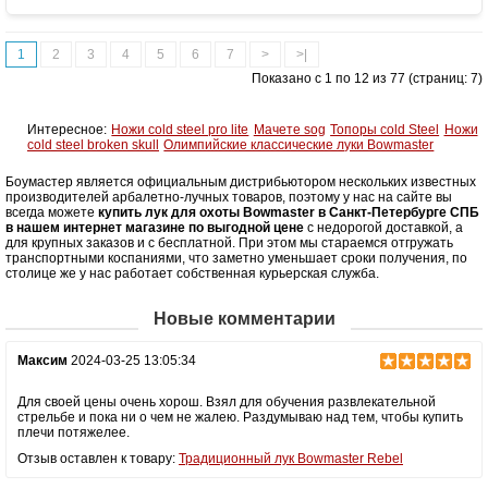
стрел
Масса (кг)
1,05
1
2
3
4
5
6
7
>
>|
Материалы изделия
Рукоятка - алюминий, плечи - дерево с
ламинатом
Показано с 1 по 12 из 77 (страниц: 7)
Назначение
Развлечение, спорт
Интересное:
Ножи cold steel pro lite
Мачете sog
Топоры cold Steel
Ножи
cold steel broken skull
Олимпийские классические луки Bowmaster
Боумастер является официальным дистрибьютором нескольких известных
производителей арбалетно-лучных товаров, поэтому у нас на сайте вы
всегда можете
купить лук для охоты Bowmaster в Санкт-Петербурге СПБ
в нашем интернет магазине по выгодной цене
с недорогой доставкой, а
для крупных заказов и с бесплатной. При этом мы стараемся отгружать
транспортными коспаниями, что заметно уменьшает сроки получения, по
столице же у нас работает собственная курьерская служба.
Новые комментарии
Максим
2024-03-25 13:05:34
Для своей цены очень хорош. Взял для обучения развлекательной
стрельбе и пока ни о чем не жалею. Раздумываю над тем, чтобы купить
плечи потяжелее.
Отзыв оставлен к товару:
Традиционный лук Bowmaster Rebel