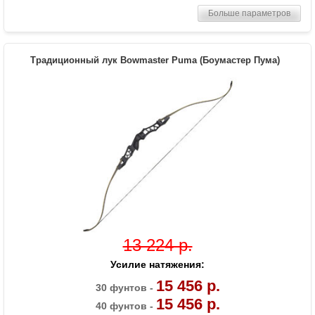
Комплектация
Лук, пластиковая полочка, тетива В50,
Больше параметров
шестигранники
Масса (кг)
1,3
Материалы изделия
Рукоятка - алюминий, плечи - дерево с
Традиционный лук Bowmaster Puma (Боумастер Пума)
ламинатом
Назначение
Развлечение, спорт
13 224 р.
Усилие натяжения:
15 456 р.
30 фунтов -
15 456 р.
40 фунтов -