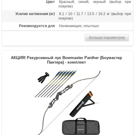
Цвет
Красный, синий, черный (выбор при
покупке)
Усилие натяжения (кг)
8.1 / 10 / 11.7 / 13.5 / 16.2 кг (выбор при
покупке)
Рекомендуется для
Начинающих, опытных
Длина (дюймы)
68
Больше параметров
Комплектация
Рукоять, плечи, шестигранники, тетива
Масса (кг)
1.3
Материалы изделия
Рукоятка - алюминий, плечи - дерево с
АКЦИЯ! Рекурсивный лук Bowmaster Panther (Боумастер
ламинатом
Пантера) - комплект
Назначение
Развлечение, спорт
Особенности
Длина рукояти 23 дюйма