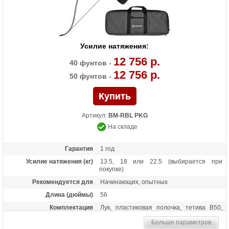
Усилие натяжения:
12 756 р.
40 фунтов -
12 756 р.
50 фунтов -
Артикул:
BM-RBL PKG
На складе
Гарантия
1 год
Усилие натяжения (кг)
13.5, 18 или 22.5 (выбирается при
покупке)
Рекомендуется для
Начинающих, опытных
Длина (дюймы)
56
Комплектация
Лук, пластиковая полочка, тетива В50,
шестигранники, чехол для лука, перчатка,
Больше параметров
колчан для стрел, 6 фибергласовых