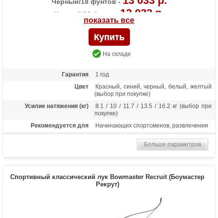
13 033 р.
Черный/18 фунтов -
13 033 р.
Черный/22 фунта -
показать все
13 033 р.
Черный/30 фунтов -
13 033 р.
Черный/36 фунтов -
На складе
Гарантия
1 год
Цвет
Красный, синий, черный, белый, желтый
(выбор при покупке)
Усилие натяжения (кг)
8.1 / 10 / 11.7 / 13.5 / 16.2 кг (выбор при
покупке)
Рекомендуется для
Начинающих спортсменов, развлечения
Длина (дюймы)
68
Больше параметров
Комплектация
Рукоять, плечи, тетива, 2 полочки, 6
стрел Bowmaster, крага, напалечник,
чехол-сумка, колчан для стрел (текущий
цвет аксессуаров уточните у менеджера)
Спортивный классический лук Bowmaster Recruit (Боумастер
Масса (кг)
1.3
Рекрут)
Материалы изделия
Рукоятка - алюминий, плечи - дерево с
ламинатом
Назначение
Развлечение, спорт