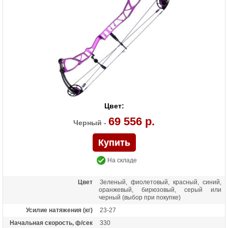
Материалы изделия
Рукоять - алюминий 6061-Т6, блоки -
алюминий 7075-Т6, тетива - нить BCY-X
Назначение
Развлечение, спорт
Цвет:
69 556 р.
Черный -
На складе
Цвет
Зеленый, фиолетовый, красный, синий,
оранжевый, бирюзовый, серый или
черный (выбор при покупке)
Усилие натяжения (кг)
23-27
Начальная скорость, ф/сек
330