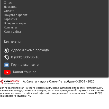
О нас
Доставка
Оплата
Покупка в кредит
Гарантия
Возврат товара
Контакты
Карта сайта
Контакты
Адрес и схема прохода
8 (800) 500-30-18
Группа вконтакте
Канал Youtube
Арбалеты и луки в Санкт-Петербурге © 2009 - 2026
Вся представленная на сайте информация, касающаяся характеристик, комплектации,
наличия на складе, стоимости товаров, носит информационный характер и ни при каких
условиях не является публичной офертой, определяемой положениями Статьи 437(2)
Гражданского кодекса РФ.