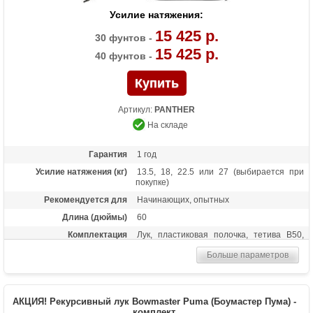
Усилие натяжения:
15 425 р.
30 фунтов -
15 425 р.
40 фунтов -
Артикул:
PANTHER
На складе
Гарантия
1 год
Усилие натяжения (кг)
13.5, 18, 22.5 или 27 (выбирается при
покупке)
Рекомендуется для
Начинающих, опытных
Длина (дюймы)
60
Комплектация
Лук, пластиковая полочка, тетива В50,
шестигранники, чехол для лука, перчатка,
Больше параметров
колчан для стрел, 6 карбоновых стрел
Масса (кг)
1,3
Материалы изделия
Рукоятка - алюминий, плечи - дерево с
АКЦИЯ! Рекурсивный лук Bowmaster Puma (Боумастер Пума) -
ламинатом
комплект