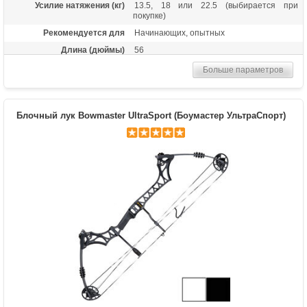
Усилие натяжения (кг)
13.5, 18 или 22.5 (выбирается при
покупке)
Рекомендуется для
Начинающих, опытных
Длина (дюймы)
56
Комплектация
Лук, пластиковая полочка, тетива В50,
Больше параметров
шестигранники
Масса (кг)
1,05
Материалы изделия
Рукоятка - алюминий, плечи - дерево с
Блочный лук Bowmaster UltraSport (Боумастер УльтраСпорт)
ламинатом
Назначение
Развлечение, спорт