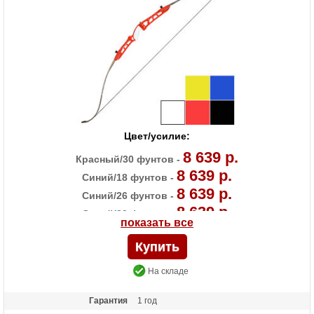
Особенности
Длина рукояти 23 дюйма
Цвет/усилие:
8 639 р.
Красный/30 фунтов -
8 639 р.
Синий/18 фунтов -
8 639 р.
Синий/26 фунтов -
8 639 р.
Синий/30 фунтов -
показать все
8 639 р.
Черный/18 фунтов -
8 639 р.
Черный/22 фунта -
8 639 р.
Черный/30 фунтов -
На складе
8 639 р.
Черный/36 фунтов -
Гарантия
1 год