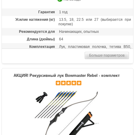
Гарантия
1 год
Усилие натяжения (кг)
13.5, 18, 22.5 или 27 (выбирается при
покупке)
Рекомендуется для
Начинающих, опытных
Длина (дюймы)
64
Комплектация
Лук, пластиковая полочка, тетива В50,
шестигранники, чехол для лука, перчатка,
Больше параметров
колчан для стрел, 6 карбоновых стрел
Масса (кг)
1,6
Материалы изделия
Рукоятка - алюминий, плечи - дерево с
АКЦИЯ! Рекурсивный лук Bowmaster Rebel - комплект
ламинатом
Назначение
Развлечение, спорт