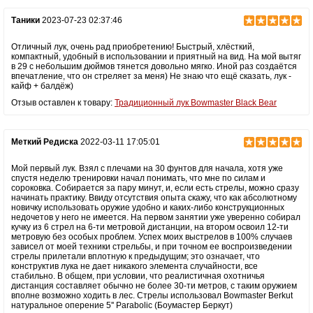
Таники
2023-07-23 02:37:46
Отличный лук, очень рад приобретению! Быстрый, хлёсткий,
компактный, удобный в использовании и приятный на вид. На мой вытяг
в 29 с небольшим дюймов тянется довольно мягко. Иной раз создаётся
впечатление, что он стреляет за меня) Не знаю что ещё сказать, лук -
кайф + балдёж)
Отзыв оставлен к товару:
Традиционный лук Bowmaster Black Bear
Меткий Редиска
2022-03-11 17:05:01
Мой первый лук. Взял с плечами на 30 фунтов для начала, хотя уже
спустя неделю тренировки начал понимать, что мне по силам и
сороковка. Собирается за пару минут, и, если есть стрелы, можно сразу
начинать практику. Ввиду отсутствия опыта скажу, что как абсолютному
новичку использовать оружие удобно и каких-либо конструкционных
недочетов у него не имеется. На первом занятии уже уверенно собирал
кучку из 6 стрел на 6-ти метровой дистанции, на втором освоил 12-ти
метровую без особых проблем. Успех моих выстрелов в 100% случаев
зависел от моей техники стрельбы, и при точном ее воспроизведении
стрелы прилетали вплотную к предыдущим; это означает, что
конструктив лука не дает никакого элемента случайности, все
стабильно. В общем, при условии, что реалистичная охотничья
дистанция составляет обычно не более 30-ти метров, с таким оружием
вполне возможно ходить в лес. Стрелы использовал Bowmaster Berkut
натуральное оперение 5'' Parabolic (Боумастер Беркут)