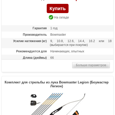
На складе
Гарантия
1 год
Производитель
Bowmaster
Усилие натяжения (кг)
9, 10.8, 12.6, 14.4, 16.2 или 18
(выбирается при покупке)
Рекомендуется для
Начинающих, опытных
Длина (дюймы)
66
Комплектация
Лук, пластиковая полочка, тетива В50,
Больше параметров
шестигранник
Масса (кг)
1,6
Материалы изделия
Рукоятка - алюминий, плечи - дерево с
Комплект для стрельбы из лука Bowmaster Legion (Боумастер
ламинатом
Легион)
Назначение
Развлечение, спорт
Особенности
Замки плечей - спортивный стандарт ILF