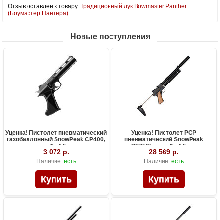
Отзыв оставлен к товару:
Традиционный лук Bowmaster Panther
(Боумастер Пантера)
Новые поступления
Уценка! Пистолет пневматический
Уценка! Пистолет PCP
газобаллонный SnowPeak CP400,
пневматический SnowPeak
калибр 4.5 мм
PP750L, калибр 4.5 мм
3 072 р.
28 569 р.
Наличие:
есть
Наличие:
есть