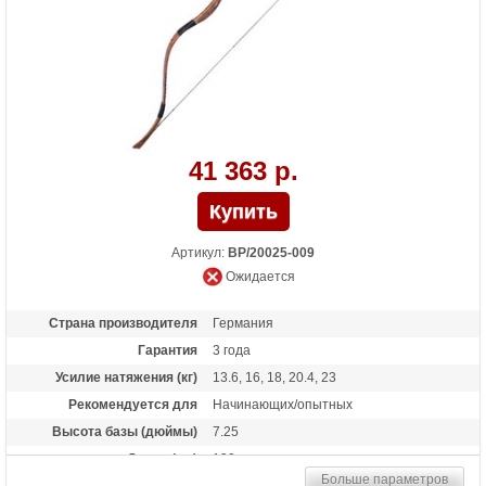
41 363 р.
Артикул:
BP/20025-009
Ожидается
Страна производителя
Германия
Гарантия
3 года
Усилие натяжения (кг)
13.6, 16, 18, 20.4, 23
Рекомендуется для
Начинающих/опытных
Высота базы (дюймы)
7.25
Длина (см)
130
Больше параметров
Материалы изделия
рог, фиберглас, кожа