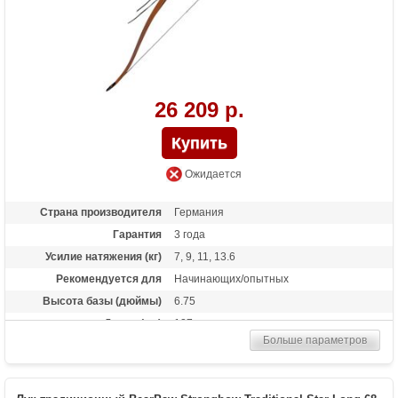
26 209 р.
Ожидается
Страна производителя
Германия
Гарантия
3 года
Усилие натяжения (кг)
7, 9, 11, 13.6
Рекомендуется для
Начинающих/опытных
Высота базы (дюймы)
6.75
Длина (см)
127
Больше параметров
Комплектация
тетива Whisper String
Материалы изделия
орех, вишневое дерево
Назначение
Развлечение