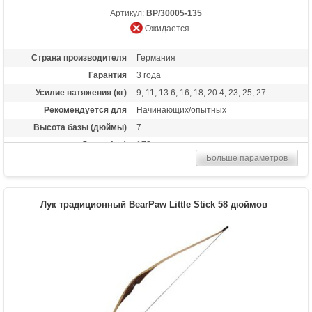
Артикул:
BP/30005-135
Ожидается
Страна производителя
Германия
Гарантия
3 года
Усилие натяжения (кг)
9, 11, 13.6, 16, 18, 20.4, 23, 25, 27
Рекомендуется для
Начинающих/опытных
Высота базы (дюймы)
7
Длина (см)
173
Больше параметров
Комплектация
Полочка, чехол, тетива Whisper String
Материалы изделия
клен, микарта
Назначение
Развлечение, охота
Лук традиционный BearPaw Little Stick 58 дюймов