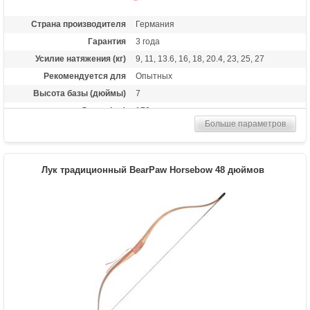
Страна производителя
Германия
Гарантия
3 года
Усилие натяжения (кг)
9, 11, 13.6, 16, 18, 20.4, 23, 25, 27
Рекомендуется для
Опытных
Высота базы (дюймы)
7
Длина (см)
173
Больше параметров
Комплектация
Полочка, чехол, тетива Whisper String
Материалы изделия
клен, орех, оливковое дерево
Назначение
Развлечение, охота
Лук традиционный BearPaw Horsebow 48 дюймов