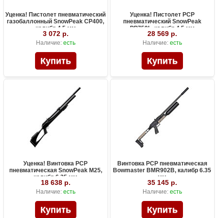
Уценка! Пистолет пневматический
Уценка! Пистолет PCP
газобаллонный SnowPeak CP400,
пневматический SnowPeak
калибр 4.5 мм
PP750L, калибр 4.5 мм
3 072 р.
28 569 р.
Наличие:
есть
Наличие:
есть
Уценка! Винтовка PCP
Винтовка PCP пневматическая
пневматическая SnowPeak M25,
Bowmaster BMR902B, калибр 6.35
калибр 6.35 мм
мм
18 638 р.
35 145 р.
Наличие:
есть
Наличие:
есть