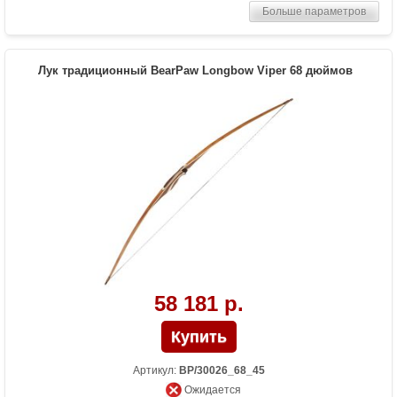
Больше параметров
Комплектация
метка на тетиву, тетива Traditional Flight
Материалы изделия
дерево Manau, кожа
Назначение
Развлечение
Лук традиционный BearPaw Longbow Viper 68 дюймов
Особенности
Одинаково подходит как для правшей,
так и для левшей. Один из самых
длинных серийно производимых луков
58 181 р.
Артикул:
BP/30026_68_45
Ожидается