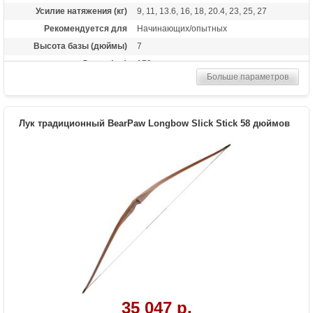
Усилие натяжения (кг)
9, 11, 13.6, 16, 18, 20.4, 23, 25, 27
Рекомендуется для
Начинающих/опытных
Высота базы (дюймы)
7
Длина (см)
178
Больше параметров
Комплектация
Полочка, Чехол, Тетива Whisper String
Материалы изделия
американский орех
Назначение
Развлечение, охота
Лук традиционный BearPaw Longbow Slick Stick 58 дюймов
Особенности
Один из самых длинных серийно
производимых луков
35 047 р.