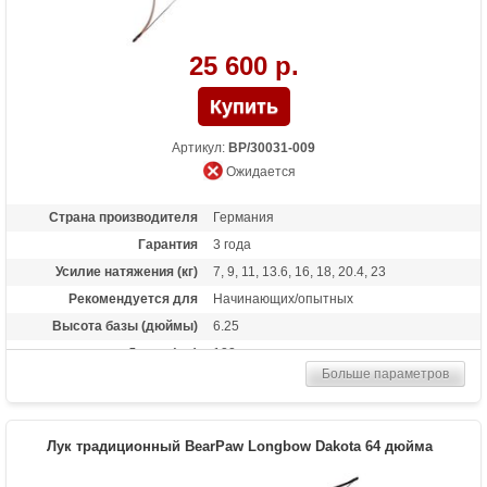
25 600 р.
Артикул:
BP/30031-009
Ожидается
Страна производителя
Германия
Гарантия
3 года
Усилие натяжения (кг)
7, 9, 11, 13.6, 16, 18, 20.4, 23
Рекомендуется для
Начинающих/опытных
Высота базы (дюймы)
6.25
Длина (см)
122
Больше параметров
Материалы изделия
клен, вяз, микарта
Назначение
Развлечение
Особенности
Одинаково пригоден как для правшей,
Лук традиционный BearPaw Longbow Dakota 64 дюйма
так и для левшей