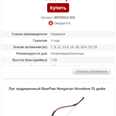
Артикул:
BP/30012-003
Ожидается
Страна производителя
Германия
Гарантия
3 года
Усилие натяжения (кг)
7, 9, 11, 13.6, 16, 18, 20.4, 23, 25
Рекомендуется для
Начинающих/опытных
Высота базы (дюймы)
7.25
Длина (см)
147
Больше параметров
Комплектация
Полочка, чехол, тетива Whisper String
Материалы изделия
Американский черный орех, бамбук,
покрытие Bearpaw Power Glas
Лук традиционный BearPaw Hungarian Horsebow 51 дюйм
Назначение
Развлечение, охота