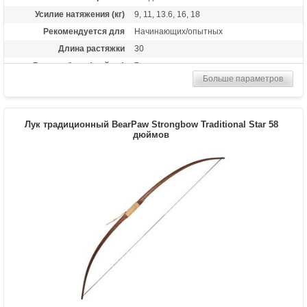
Усилие натяжения (кг)
9, 11, 13.6, 16, 18
Рекомендуется для
Начинающих/опытных
Длина растяжки
30
Высота базы (дюймы)
7
Больше параметров
Длина (см)
173
Комплектация
метка на тетиву, тетива Traditional Flight
Материалы изделия
дерево Manau
Лук традиционный BearPaw Strongbow Traditional Star 58
Назначение
дюймов
Развлечение
Особенности
Одинаково пригоден как для правшей,
так и для левшей