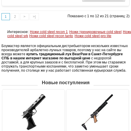
Назначение
Развлечение, охота
Особенности
Одинаково пригоден как для правшей,
Показано с 1 по 12 из 21 (страниц: 2)
1
2
>
>|
так и для левшей
Интересное:
Ножи cold steel recon 1
Ножи тренировочные cold steel
Нож
cold steel srk
Ножи cold steel recon tanto
Ножи cold steel pro lite
Боумастер является официальным дистрибьютором нескольких известных
производителей арбалетно-лучных товаров, поэтому у нас на сайте вы
всегда можете
купить традиционный лук BearPaw в Санкт-Петербурге
СПБ в нашем интернет магазине по выгодной цене
с недорогой
доставкой, а для крупных заказов и с бесплатной. При этом мы стараемся
отгружать транспортными коспаниями, что заметно уменьшает сроки
получения, по столице же у нас работает собственная курьерская служба.
Новые поступления