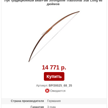
Лук традиционный BearPaw Strongbow Traditional Star Long 68
дюймов
14 771 р.
Артикул:
BP/30025_68_35
Ожидается
Страна производителя
Германия
Гарантия
3 года