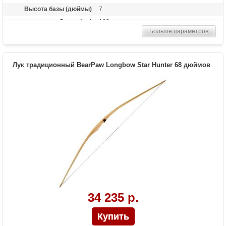
Высота базы (дюймы)
7
Длина (см)
163
Больше параметров
Комплектация
Полочка, Чехол, Тетива Whisper String
Материалы изделия
орех, клен, микарта, черный ламинат
Назначение
Развлечение, охота
Лук традиционный BearPaw Longbow Star Hunter 68 дюймов
34 235 р.