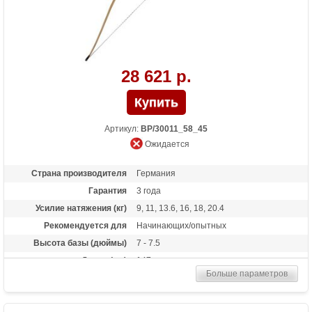
28 621 р.
Артикул:
BP/30011_58_45
Ожидается
Страна производителя
Германия
Гарантия
3 года
Усилие натяжения (кг)
9, 11, 13.6, 16, 18, 20.4
Рекомендуется для
Начинающих/опытных
Высота базы (дюймы)
7 - 7.5
Длина (см)
147
Больше параметров
Комплектация
полочка, чехол, тетива
Материалы изделия
клен