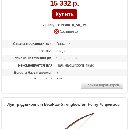
15 332 р.
Артикул:
BP/30018_58_35
Ожидается
Страна производителя
Германия
Гарантия
3 года
Усилие натяжения (кг)
9, 11, 13.6, 16
Рекомендуется для
Начинающих/опытных
Высота базы (дюймы)
7
Длина (см)
147
Больше параметров
Комплектация
метка на тетиву, тетива Traditional Flight
Материалы изделия
дерево Manau
Назначение
Развлечение, охота
Лук традиционный BearPaw Strongbow Sir Henry 70 дюймов