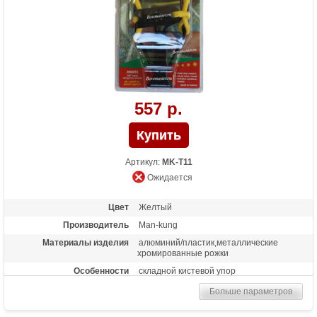
557 р.
Артикул:
MK-T11
Ожидается
Цвет
Желтый
Производитель
Man-kung
Материалы изделия
алюминий/пластик,металлические
хромированные рожки
Особенности
складной кистевой упор
Больше параметров