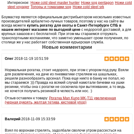
Интересное:
Ножи cold steel master hunter
Ножи sog pentagon
Ножи cold
steel voyager
Топоры и томагавки sog
Ножи cold steel srk
Боумастер является официальным дистрибьютором нескольких известных
производителей арбалетно-лучных товаров, поэтому у нас на сайте вы
всегда можете
купить рогатку для охоты в Санкт-Петербурге СПБ в
нашем интернет магазине по выгодной цене
с недорогой доставкой, а для
крупных заказов и с бесплатной. При этом мы стараемся отгружать
транспортными коспаниями, что заметно уменьшает сроки получения, по
столице же у нас работает собственная курьерская служба.
Новые комментарии
Олег
2018-11-19 10:51:59
Нормальная рогатка, стоит недорого, при этом с упором под руку. Взяли
для развлечения, на даче из пневматики стреляем на шашлыках,
решили разнообразить арсенал. Пока еще никто в банку не попал, но
мы стараемся :))) Правда на всякий случай намотали бичевки на ушки
резинки, чтобы она с рогатки не соскочила при вытягивании, а то ведь
не хочется получить резинкой в челюсть или нос. :)
Отзыв оставлен к товару:
Рогатка Man Kung MK-T11 увеличенная
(черная рукоять, желтая тетива, кистевой упор)
Валерий
2018-11-09 15:33:59
Взял по воронам стрелять, задолбали сволочи утром рассесться на