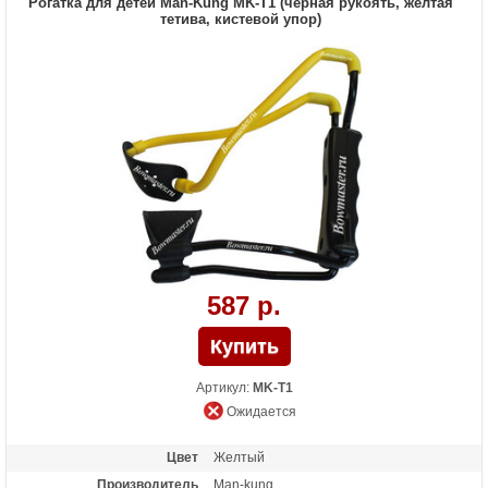
Рогатка для детей Man-Kung MK-T1 (черная рукоять, желтая
тетива, кистевой упор)
587 р.
Артикул:
MK-T1
Ожидается
Цвет
Желтый
Производитель
Man-kung