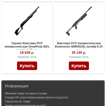
Уценка! Винтовка PCP
Винтовка PCP пневматическая
пневматическая SnowPeak M25,
Bowmaster BMR902B, калибр 6.35
калибр 6.35 мм
мм
18 638 р.
35 145 р.
Наличие:
есть
Наличие:
есть
Информация
Меняем товар на ваши отзывы
Скидка 5% участникам наших групп в соцсетях
Гарантия на товар
Нужно ли разрешение на лук?