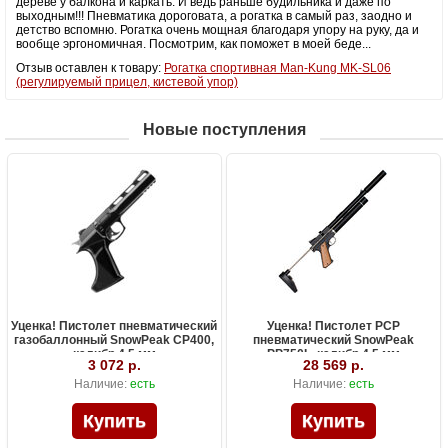
дереве у балкона и каркать. И ведь раньше будильника и даже по
выходным!!! Пневматика дороговата, а рогатка в самый раз, заодно и
детство вспомню. Рогатка очень мощная благодаря упору на руку, да и
вообще эргономичная. Посмотрим, как поможет в моей беде...
Отзыв оставлен к товару:
Рогатка спортивная Man-Kung MK-SL06
(регулируемый прицел, кистевой упор)
Новые поступления
Уценка! Пистолет пневматический
Уценка! Пистолет PCP
газобаллонный SnowPeak CP400,
пневматический SnowPeak
калибр 4.5 мм
PP750L, калибр 4.5 мм
3 072 р.
28 569 р.
Наличие:
есть
Наличие:
есть