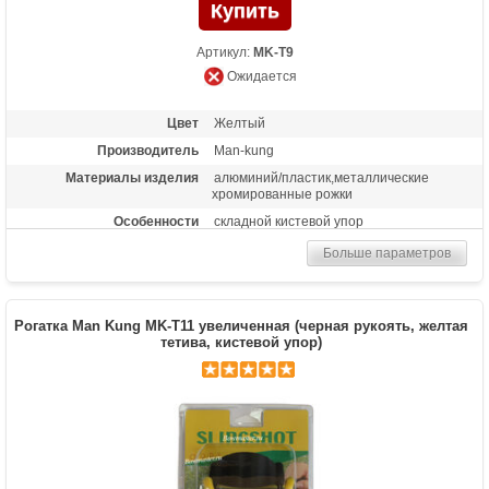
Артикул:
MK-T9
Ожидается
Цвет
Желтый
Производитель
Man-kung
Материалы изделия
алюминий/пластик,металлические
хромированные рожки
Особенности
складной кистевой упор
Больше параметров
Рогатка Man Kung MK-T11 увеличенная (черная рукоять, желтая
тетива, кистевой упор)