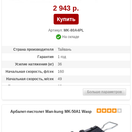
2 943 р.
Артикул:
MK-80A4PL
На складе
Страна производителя
Тайвань
Гарантия
1 год
Усилие натяжения (кг)
36
Начальная скорость, ф/сек
160
Начальная скорость, м/сек
49
Прицельная дальность, м
25
Больше параметров
Размах плечей (см)
17.3
Стандарт стрел (дюймы)
6.5
Длина (см)
50.8
Арбалет-пистолет Man-kung MK-50A1 Wasp
Комплектация
3 алюминиевые стрелы
Масса (кг)
0.9
Назначение
Развлечение