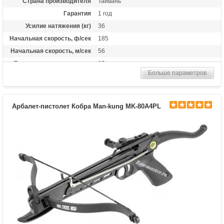
Страна производителя
Тайвань
Гарантия
1 год
Усилие натяжения (кг)
36
Начальная скорость, ф/сек
185
Начальная скорость, м/сек
56
Прицельная дальность, м
25
Больше параметров
Размах плечей (см)
17.3
Стандарт стрел (дюймы)
6.5
Длина (см)
56
Арбалет-пистолет Кобра Man-kung MK-80A4PL
Комплектация
3 алюминиевые стрелы
Масса (кг)
0.9
Назначение
Развлечение
Особенности
Пластиковая рукоять, Фиберглассовые
плечи,планка под прицел