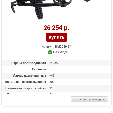
26 254 р.
Артикул:
BM2049-94
На складе
Страна производителя
Тайвань
Гарантия
1 год
Усилие натяжения (кг)
~43
Начальная скорость, ф/сек
300
Начальная скорость, м/сек
91
Прицельная дальность, м
30
Больше параметров
Рабочий ход тетивы
6,5 дюймов (16,5 см)
Размах плечей (см)
21,5