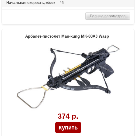
Начальная скорость, м/сек
46
Прицельная дальность, м
25
Больше параметров
Рабочий ход тетивы
12,7 дюймов (32,3 см)
Размах плечей (см)
42
Стандарт стрел (дюймы)
6.5
Арбалет-пистолет Man-kung MK-80A3 Wasp
Комплектация
3 алюминиевые стрелы, стремя
Масса (кг)
0.65
Назначение
Развлечение
Особенности
пластиковая рукоять, фиберглассовые
плечи, стремя
374 р.