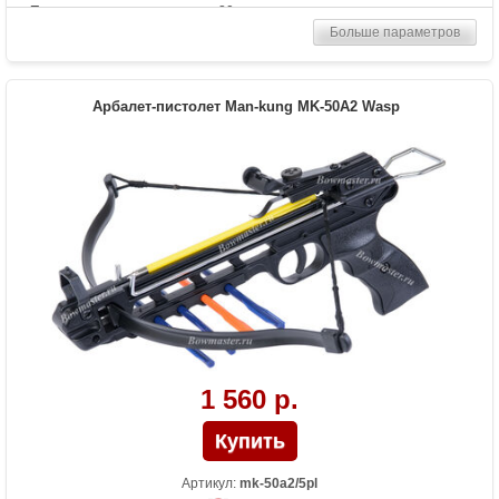
Прицельная дальность, м
20
Больше параметров
Рабочий ход тетивы
12,7 дюймов (32,3 см)
Размах плечей (см)
42
Стандарт стрел (дюймы)
6.5
Арбалет-пистолет Man-kung MK-50A2 Wasp
Комплектация
5 пластиковых стрел
Масса (кг)
0.6
Назначение
Развлечение
Особенности
металлические плечи, алюминиевая
рукоять, планка под прицел;ласточкин
хвост;
1 560 р.
Артикул:
mk-50a2/5pl