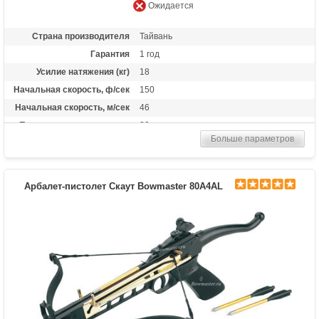
Ожидается
Страна производителя
Тайвань
Гарантия
1 год
Усилие натяжения (кг)
18
Начальная скорость, ф/сек
150
Начальная скорость, м/сек
46
Прицельная дальность, м
20
Больше параметров
Рабочий ход тетивы
12,7 дюймов (32,3 см)
Размах плечей (см)
42
Стандарт стрел (дюймы)
6.5
Арбалет-пистолет Скаут Bowmaster 80A4AL
Комплектация
5 пластиковых стрел
Масса (кг)
0.6
Назначение
Развлечение
Особенности
металлические плечи, алюминиевая
рукоять, планка под прицел;ласточкин
хвост;