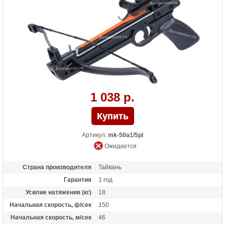
Особенности
Пластиковая рукоять, Фиберглассовые
плечи,планка под прицел;ласточкин
хвост;
1 038 р.
Артикул:
mk-50a1/5pl
Ожидается
Страна производителя
Тайвань
Гарантия
1 год
Усилие натяжения (кг)
18
Начальная скорость, ф/сек
150
Начальная скорость, м/сек
46