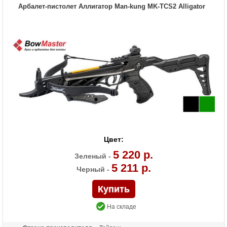
Стандарт стрел (дюймы)
11 дюймов
Арбалет-пистолет Аллигатор Man-kung MK-TCS2 Alligator
Усилие натяжения ориг.,
200
фунтов
Комплектация
3 стрелы 11 дюймов
Масса (кг)
1,15
Назначение
Развлечение, охота
Цвет:
5 220 р.
Зеленый -
5 211 р.
Черный -
На складе