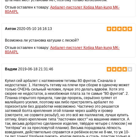
Штатных мест установки нет, поэтому только колхозингом.
Отзыв оставлен к товару:
Арбалет-пистолет Кобра Man-kung MK-
80A4PL
Антон
2020-05-10 16:16:13
Возможна ли установка катушки с леской?
Отзыв оставлен к товару:
Арбалет-пистолет Кобра Man-kung MK-
80A4PL
Вадим
2019-06-18 21:31:46
Купил сей арбалет с натяжением тетивы 80 фунтов. Сначала о
недостатках: 1. Натянуть тетиву на плечи при сборке в одиночку может
только ОЧЕНЬ сильный человек, лучше это делать вдвоём. Хотя это
скорее не недостаток, а неизбежная плата за те самые "80 фунтов". 2.
Планка открытого прицела, там где прорезь, серьёзно гуляет от
малейшего усилия, поэтому как либо пристрелять арбалет по
горизонтали без доработки невозможно. Частично это решается
затяжкой болта крепления этой планки через шайбу и гровер
(смотрите, не сорвите резьбу!), но это всё же паллиатив, лучше купить
оптику, благо крепление типа "ласточкин хвост" на машинке имеется. А
так, весьма добротно сделанное изделие, твёрдое четыре с плюсом ( не
"пятёрка" из за пресловутой планки). Весьма порадовала лёгкость
взведения, действительно справится и ребёнок если не 8-ми, то уж 10-
ти лет точно! Удобная рукоять, кругом дюраль и сталь, пластик только в