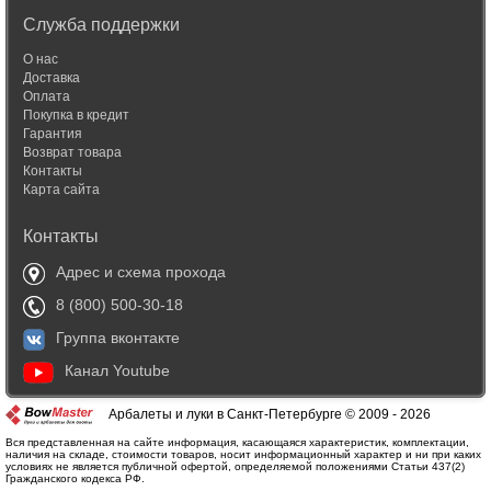
Служба поддержки
О нас
Доставка
Оплата
Покупка в кредит
Гарантия
Возврат товара
Контакты
Карта сайта
Контакты
Адрес и схема прохода
8 (800) 500-30-18
Группа вконтакте
Канал Youtube
Арбалеты и луки в Санкт-Петербурге © 2009 - 2026
Вся представленная на сайте информация, касающаяся характеристик, комплектации,
наличия на складе, стоимости товаров, носит информационный характер и ни при каких
условиях не является публичной офертой, определяемой положениями Статьи 437(2)
Гражданского кодекса РФ.