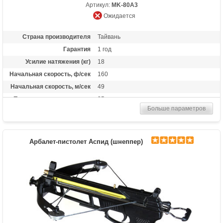
Артикул:
MK-80A3
Ожидается
Страна производителя
Тайвань
Гарантия
1 год
Усилие натяжения (кг)
18
Начальная скорость, ф/сек
160
Начальная скорость, м/сек
49
Прицельная дальность, м
25
Больше параметров
Рабочий ход тетивы
12,7 дюймов (32,3 см)
Размах плечей (см)
42
Стандарт стрел (дюймы)
6.5
Арбалет-пистолет Аспид (шнеппер)
Комплектация
3 алюминиевые стрелы, стремя
Масса (кг)
0.73
Назначение
Развлечение
Особенности
алюминиевая рукоять, фиберглассовые
плечи, стремя