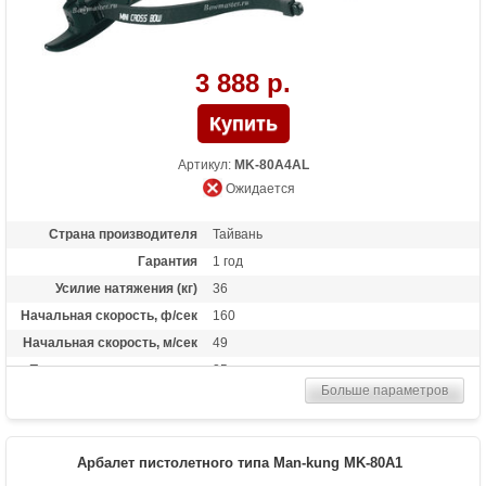
3 888 р.
Артикул:
MK-80A4AL
Ожидается
Страна производителя
Тайвань
Гарантия
1 год
Усилие натяжения (кг)
36
Начальная скорость, ф/сек
160
Начальная скорость, м/сек
49
Прицельная дальность, м
25
Больше параметров
Размах плечей (см)
17.3
Стандарт стрел (дюймы)
6.5
Длина (см)
50.8
Арбалет пистолетного типа Man-kung MK-80A1
Комплектация
3 алюминиевые стрелы