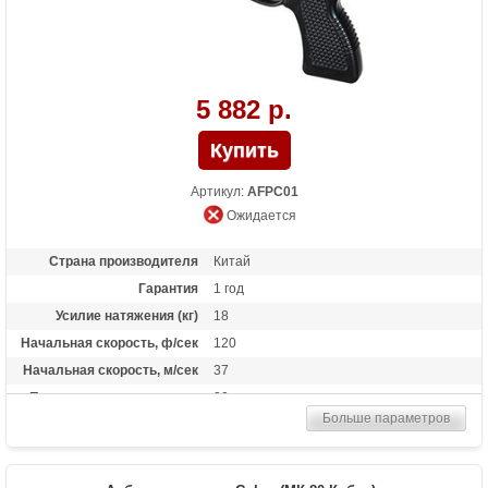
5 882 р.
Артикул:
AFPC01
Ожидается
Страна производителя
Китай
Гарантия
1 год
Усилие натяжения (кг)
18
Начальная скорость, ф/сек
120
Начальная скорость, м/сек
37
Прицельная дальность, м
20
Больше параметров
Размах плечей (см)
30
Стандарт стрел (дюймы)
6
Длина (см)
30