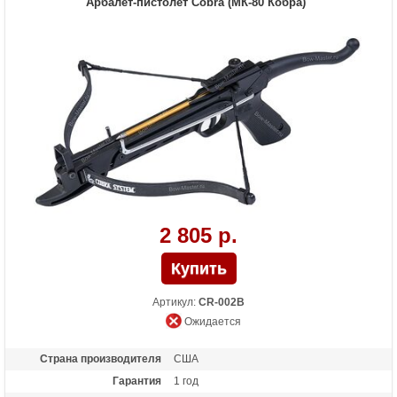
Арбалет-пистолет Cobra (МК-80 Кобра)
Комплектация
2 пластиковых дротика, 2 пластиковых
гарпуна, 2 безинерционные катушки, 30
шариков (калибр 6 мм), чехол
Масса (кг)
0.9
Назначение
Развлечение
Особенности
Стреляет шариками, катушка крепится
на передний винт к арбалету
2 805 р.
Артикул:
CR-002B
Ожидается
Страна производителя
США
Гарантия
1 год