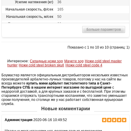
Усилие натяжения (кг)
36
Начальная скорость, ф/сек
165
Начальная скорость, м/сек
50
Прицельная дальность, м
20
Больше параметров
Рабочий ход тетивы
14 дюймов (35,6 см)
Масса (кг)
0.9
Назначение
Развлечение
Показано с 1 по 10 из 10 (страниц: 1)
Интересное:
Складные ножи sog
Мачете sog
Ножи cold steel master
hunter
Ножи cold steel broken skull
Ножи cold steel code 4
Боумастер является официальным дистрибьютором нескольких известных
производителей арбалетно-лучных товаров, поэтому у нас на сайте вы
всегда можете
купить мини арбалет пистолетного типа в Санкт-
Петербурге СПБ в нашем интернет магазине по выгодной цене
с
недорогой доставкой, а для крупных заказов и с бесплатной. При этом мы
стараемся отгружать транспортными коспаниями, что заметно уменьшает
сроки получения, по столице же у нас работает собственная курьерская
служба.
Новые комментарии
Администрация
2020-06-16 10:49:52