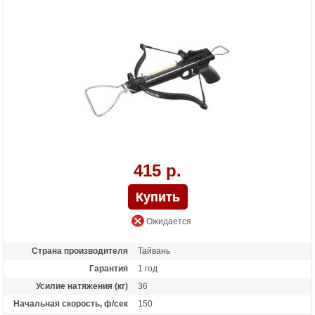
Масса (кг)
0.9
Назначение
Развлечение
Особенности
алюминиевая рукоять, фиберглассовые
плечи, Планка под прицел;ласточкин
хвост
415 р.
Ожидается
Страна производителя
Тайвань
Гарантия
1 год
Усилие натяжения (кг)
36
Начальная скорость, ф/сек
150