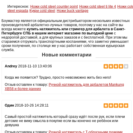
Интересное:
Ножи cold steel counter point
Ножи cold steel ti lite 4
Ножи col
steel espada
Кукри cold steel
Ножи buck vantage
Боумастер является официальным дистрибьютором нескольких известных
производителей арбалетно-лучных товаров, поэтому у нас на сайте вы
всегда можете
купить натяжитель или стрингер для арбалета в Санкт-
Петербурге СПБ в нашем интернет магазине по выгодной цене
с
недорогой доставкой, а для крупных заказов и с бесплатной. При этом мы
стараемся отгружать транспортными коспаниями, что заметно уменьшает
сроки получения, по столице же у нас работает собственная курьерская
служба.
Новые комментарии
Andrey
2018-11-10 13:40:06
Когда же появится? Трудно, просто невозможно жить без него!
Отзыв оставлен к товару:
Ручной натяжитель для арбалетов Mankung
XB58 и более ранних
Один
2018-10-26 14:28:11
Самый простой натяжитель который сразу идёт после рук, если плечи
детские не вижу смысла в покупке если вы конечно не ребёнок или
девушка
Отзыв оставлен к товару:
Ручной натяжитель с Т-образными ручками