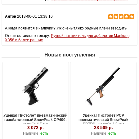
Антон
2018-06-01 13:38:16
А когда появится в наличии? Уж очень тяжко родные плечи взводить
Отзыв оставлен к товару:
Ручной натяжитель для арбалетов Mankung
XB58 и более ранних
Новые поступления
Уценка! Пистолет пневматический
Уценка! Пистолет PCP
газобаллонный SnowPeak CP400,
пневматический SnowPeak
калибр 4.5 мм
PP750L, калибр 4.5 мм
3 072 р.
28 569 р.
Наличие:
есть
Наличие:
есть