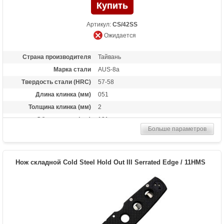
Артикул:
CS/42SS
Ожидается
Страна производителя
Тайвань
Марка стали
AUS-8a
Твердость стали (HRC)
57-58
Длина клинка (мм)
051
Толщина клинка (мм)
2
Общая длина (мм)
121
Больше параметров
Материал рукоятки
Kraton
Покрытие
Satin finish
Вес (гр)
23
Нож складной Cold Steel Hold Out III Serrated Edge / 11HMS
Комплектация
Ножны из пластика
Назначение
Нож-брелок, нож скрытого ношения
Особенности
Серрейторная заточка