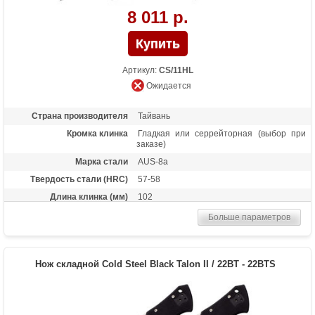
8 011 р.
Артикул:
CS/11HL
Ожидается
Страна производителя
Тайвань
Кромка клинка
Гладкая или серрейторная (выбор при
заказе)
Марка стали
AUS-8a
Твердость стали (HRC)
57-58
Длина клинка (мм)
102
Толщина клинка (мм)
3.5
Больше параметров
Общая длина (мм)
227
Материал рукоятки
G-10
Нож складной Cold Steel Black Talon II / 22BT - 22BTS
Длина в сложенном
126
состоянии
Тип замка
Tri-Ad Lock
Покрытие
Satin finish