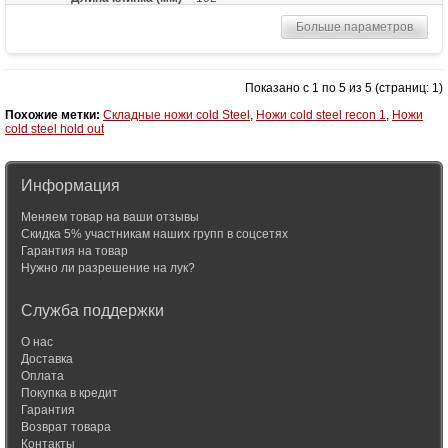
Толщина клинка (мм)
3.5
Больше параметров
Общая длина (мм)
241
Материал рукоятки
G-10
Показано с 1 по 5 из 5 (страниц: 1)
Длина в сложенном
140
состоянии
Похожие метки:
Складные ножи cold Steel
,
Ножи cold steel recon 1
,
Ножи
cold steel hold out
Тип замка
Tri-Ad Lock
Покрытие
Satin finish
Информация
Вес (гр)
136
Назначение
Боевой нож, сувенирный нож,
Меняем товар на ваши отзывы
универсальный нож
Скидка 5% участникам наших групп в соцсетях
Гарантия на товар
Особенности
Гладкая или серрейторная заточка
Нужно ли разрешение на лук?
(выбор при заказе)
Служба поддержки
О нас
Доставка
Оплата
Покупка в кредит
Гарантия
Возврат товара
Контакты